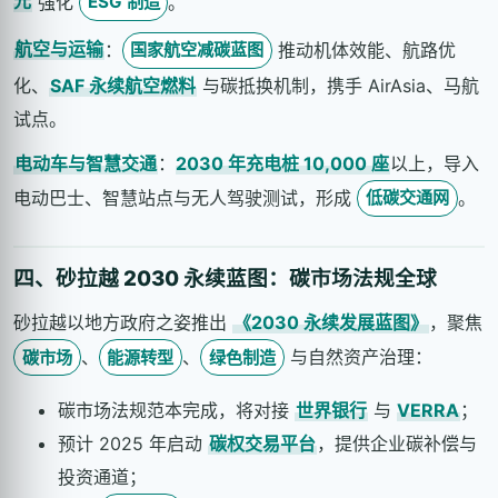
元
强化
。
ESG 制造
航空与运输
：
推动机体效能、航路优
国家航空减碳蓝图
化、
SAF 永续航空燃料
与碳抵换机制，携手 AirAsia、马航
试点。
电动车与智慧交通
：
2030 年充电桩 10,000 座
以上，导入
电动巴士、智慧站点与无人驾驶测试，形成
。
低碳交通网
四、砂拉越 2030 永续蓝图：碳市场法规全球
砂拉越以地方政府之姿推出
《2030 永续发展蓝图》
，聚焦
、
、
与自然资产治理：
碳市场
能源转型
绿色制造
碳市场法规范本完成，将对接
世界银行
与
VERRA
；
预计 2025 年启动
碳权交易平台
，提供企业碳补偿与
投资通道；