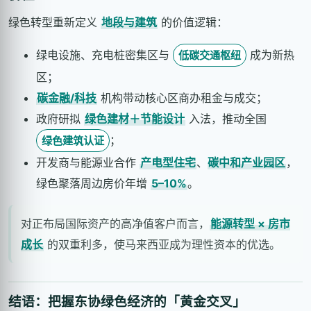
绿色转型重新定义
地段与建筑
的价值逻辑：
绿电设施、充电桩密集区与
成为新热
低碳交通枢纽
区；
碳金融/科技
机构带动核心区商办租金与成交；
政府研拟
绿色建材＋节能设计
入法，推动全国
；
绿色建筑认证
开发商与能源业合作
产电型住宅
、
碳中和产业园区
，
绿色聚落周边房价年增
5–10%
。
对正布局国际资产的高净值客户而言，
能源转型 × 房市
成长
的双重利多，使马来西亚成为理性资本的优选。
结语：把握东协绿色经济的「黄金交叉」