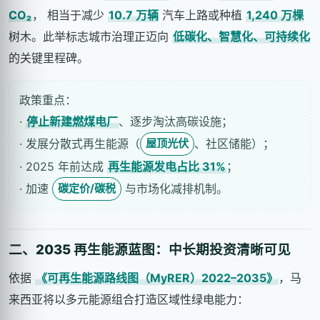
CO₂
， 相当于减少
10.7 万辆
汽车上路或种植
1,240 万棵
树木。此举标志城市治理正迈向
低碳化、智慧化、可持续化
的关键里程碑。
政策重点：
·
停止新建燃煤电厂
、逐步淘汰高碳设施；
· 发展分散式再生能源（
、社区储能）；
屋顶光伏
· 2025 年前达成
再生能源发电占比 31%
；
· 加速
与市场化减排机制。
碳定价/碳税
二、2035 再生能源蓝图：中长期投资清晰可见
依据
《可再生能源路线图（MyRER）2022–2035》
，马
来西亚将以多元能源组合打造区域性绿电能力：