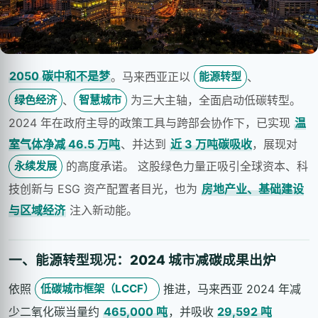
2050 碳中和不是梦
。马来西亚正以
、
能源转型
、
为三大主轴，全面启动低碳转型。
绿色经济
智慧城市
2024 年在政府主导的政策工具与跨部会协作下，已实现
温
室气体净减 46.5 万吨
、并达到
近 3 万吨碳吸收
，展现对
的高度承诺。 这股绿色力量正吸引全球资本、科
永续发展
技创新与 ESG 资产配置者目光，也为
房地产业、基础建设
与区域经济
注入新动能。
一、能源转型现况：2024 城市减碳成果出炉
依照
推进，马来西亚 2024 年减
低碳城市框架（LCCF）
少二氧化碳当量约
465,000 吨
，并吸收
29,592 吨