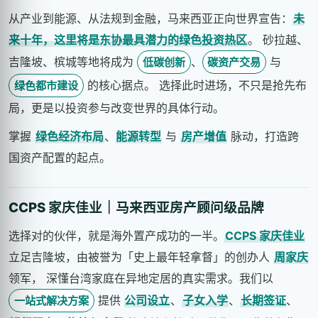
从产业到能源、从法规到金融，马来西亚正向世界宣告：
未
来十年，这里将是东协最具潜力的绿色投资热区
。 砂拉越、
吉隆坡、槟城等地将成为
、
与
低碳创新
碳资产交易
的核心据点。 选择此时进场，不只是抢先布
绿色都市建设
局，更是以投资参与改变世界的具体行动。
掌握
绿色经济布局
、
能源转型
与
房产增值
脉动，打造跨
国资产配置的起点。
CCPS 家庆佳业｜马来西亚房产顾问级品牌
选择对的伙伴，就是海外置产成功的一半。
CCPS 家庆佳业
立足吉隆坡，由被誉为「史上最年轻拿督」的创办人
周家庆
领军， 深懂台湾家庭在异地定居的真实需求。我们以
提供
公司设立
、
子女入学
、
长期签证
、
一站式解决方案