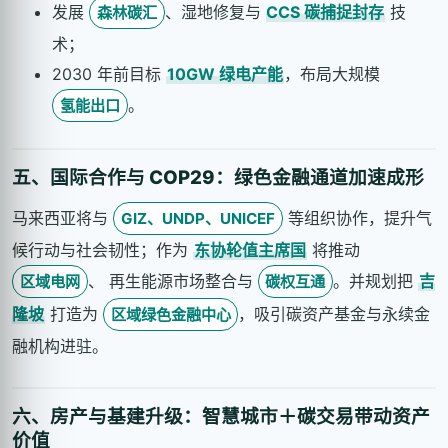
发展
、湿地修复与
CCS 碳捕捉封存
技
森林碳汇
术；
2030 年前目标
10GW 绿电产能
，布局大规模
。
氢能出口
五、国际合作与 COP29：绿色金融通道加速成形
马来西亚将与
等组织协作，提升气
GIZ、UNDP、UNICEF
候行动与社会韧性；作为
东协轮值主席国
将推动
、 再生能源市场整合与
。并规划把
吉
区域电网
碳权互通
隆坡
打造为
，吸引碳资产基金与永续金
区域绿色金融中心
融机构进驻。
六、房产与基建升级：智慧城市＋碳交易带动资产
价值