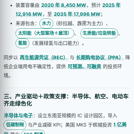
装置容量由
2020 年 8,450 MW
，预计
2025 年
12,916 MW
，至
2035 年 17,996 MW
；
来源包含：
（砂拉越、霹雳为主力）、
水力
、
、
太阳能（大型案场＋屋顶）
生质能/垃圾转能
（发展绿氢与出口能力）。
氢能
同步以
再生能源凭证（REC）
与
长期购电协议（PPA）
降
低企业端用电不确定性，提供
可预测、可融资
的投资环
境。
三、产业驱动＋政策支撑：半导体、航空、电动车
齐走绿色化
半导体与电子
：设立东南亚规模的 IC 设计园区，导入
与产业减碳 KPI；美国 MKS 于槟城投资
1 亿美
低碳制程