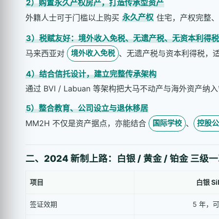
2）购置永久产权房产，打造传承型资产
外籍人士可于门槛以上购买
永久产权
住宅，产权完整、
3）税赋友好：境外收入免税、无遗产税、无资本利得税
马来西亚对
、无遗产税与资本利得税，
境外收入免税
4）结合信托设计，建立完整传承架构
通过 BVI / Labuan 等架构把大马不动产与海
5）整合教育、公司设立与退休移居
MM2H 不仅是资产据点，亦能结合
、
国际学校
控股
二、2024 新制上路：白银 / 黄金 / 铂金 三级
项目
白银 Sil
签证效期
5 年，