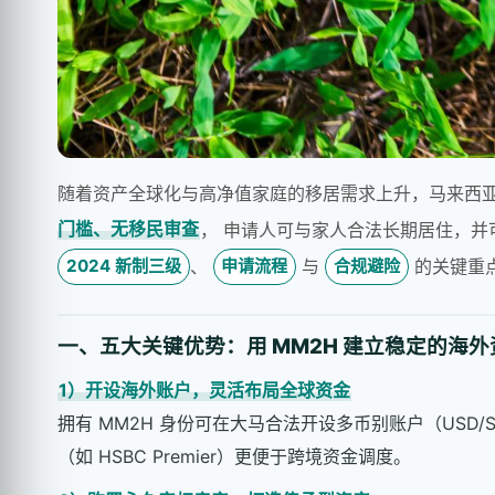
随着资产全球化与高净值家庭的移居需求上升，马来西
门槛、无移民审查
， 申请人可与家人合法长期居住，并
、
与
的关键重
2024 新制三级
申请流程
合规避险
一、五大关键优势：用 MM2H 建立稳定的海
1）开设海外账户，灵活布局全球资金
拥有 MM2H 身份可在大马合法开设多币别账户（USD/S
（如 HSBC Premier）更便于跨境资金调度。