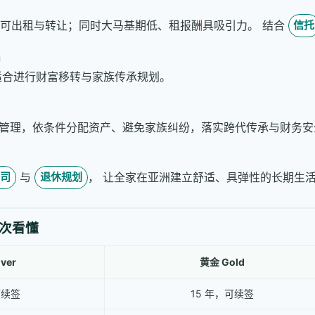
可出租与转让；同时大马基期低、租报酬具吸引力。 结合
信托
适合进行财富移转与家族传承规划。
外资产纳入管理，依条件分配资产、避免家族纠纷，落实跨代传承与财
与
， 让全家在亚洲建立舒适、具弹性的长期生
公司
退休规划
一次看懂
ver
黄金 Gold
可续签
15 年，可续签